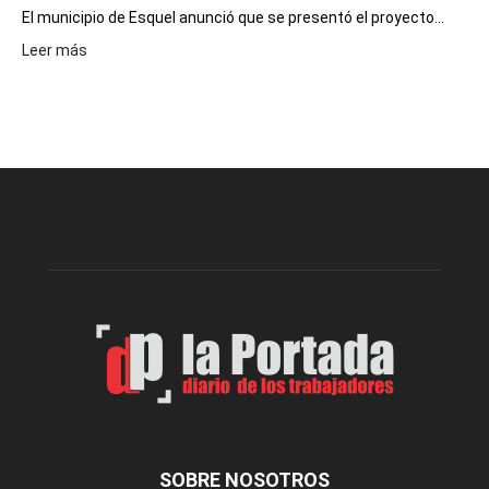
El municipio de Esquel anunció que se presentó el proyecto...
:
Leer más
Presentaron
proyecto
para
la
construcción
del
gimnasio
municipal
N°
2
en
el
barrio
Chanico
Navarro
SOBRE NOSOTROS