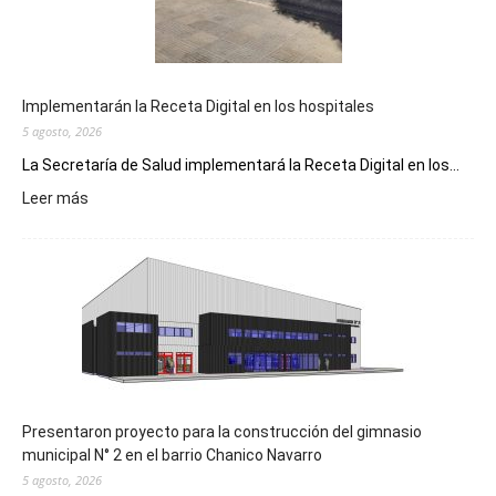
Implementarán la Receta Digital en los hospitales
5 agosto, 2026
La Secretaría de Salud implementará la Receta Digital en los...
:
Leer más
Implementarán
la
Receta
Digital
en
los
hospitales
Presentaron proyecto para la construcción del gimnasio
municipal N° 2 en el barrio Chanico Navarro
5 agosto, 2026