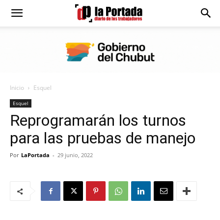
Diario
La
Inicio
Esquel
Portada
Esquel
Reprogramarán los turnos
para las pruebas de manejo
Por
LaPortada
-
29 junio, 2022