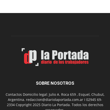
funcionar
el
merendero
del
Club
Belgrano
SOBRE NOSOTROS
Contactos Domicilio legal: Julio A. Roca 659 , Esquel, Chubut,
Argentina. redaccion@diariolaportada.com.ar I 02945 69-
2334 Copyright 2025 Diario La Portada. Todos los derechos
reservados.