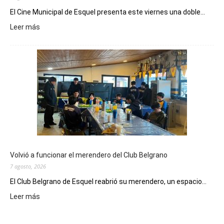
El Cine Municipal de Esquel presenta este viernes una doble...
:
Leer más
Este
viernes,
el
Cine
Municipal
presenta
dos
funciones
de
Spider
Man:
Un
Volvió a funcionar el merendero del Club Belgrano
Nuevo
7 agosto, 2026
Día
El Club Belgrano de Esquel reabrió su merendero, un espacio...
:
Leer más
Volvió
a