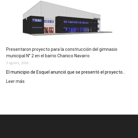
Receta
Digital
en
los
hospitales
Presentaron proyecto para la construcción del gimnasio
municipal N° 2 en el barrio Chanico Navarro
5 agosto, 2026
El municipio de Esquel anunció que se presentó el proyecto...
:
Leer más
Presentaron
proyecto
para
la
construcción
del
gimnasio
municipal