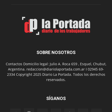
N°
2
en
el
barrio
Chanico
Navarro
SOBRE NOSOTROS
Contactos Domicilio legal: Julio A. Roca 659 , Esquel, Chubut,
Argentina. redaccion@diariolaportada.com.ar I 02945 69-
2334 Copyright 2025 Diario La Portada. Todos los derechos
reservados.
SÍGANOS