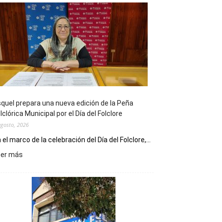
quel prepara una nueva edición de la Peña
lclórica Municipal por el Día del Folclore
agosto, 2026
 el marco de la celebración del Día del Folclore,...
:
eer más
Esquel
prepara
una
nueva
edición
de