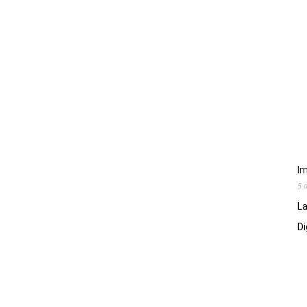
Im
5 
La
Di