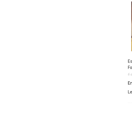
Es
Fo
6 
En
L