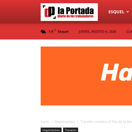
Diario
ESQUEL
C
-1.9
JUEVES, AGOSTO 6, 2026
CLA
Esquel
La
Portada
Inicio
Importantes
Trevelin celebra el Día de la B
Importantes
Trevelin