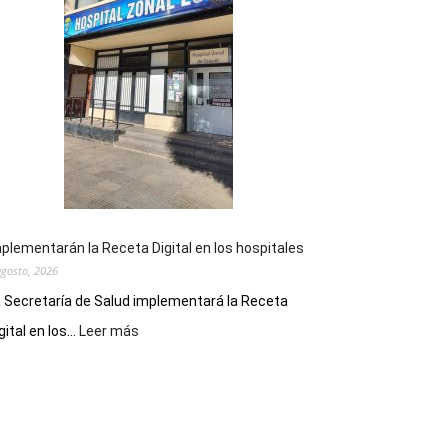
la
Peña
Folclórica
Municipal
por
el
Día
del
Folclore
plementarán la Receta Digital en los hospitales
agosto, 2026
 Secretaría de Salud implementará la Receta
:
gital en los...
Leer más
Implementarán
la
Receta
Digital
en