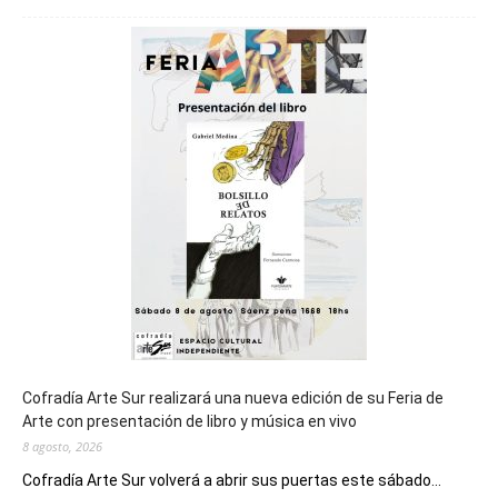
será
sede
del
cierre
general
de
los
Juegos
Epade
2027
Cofradía Arte Sur realizará una nueva edición de su Feria de
Arte con presentación de libro y música en vivo
8 agosto, 2026
Cofradía Arte Sur volverá a abrir sus puertas este sábado...