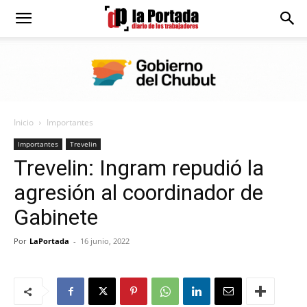
Diario
La
Inicio
Importantes
Portada
Importantes
Trevelin
Trevelin: Ingram repudió la
agresión al coordinador de
Gabinete
Por
LaPortada
-
16 junio, 2022