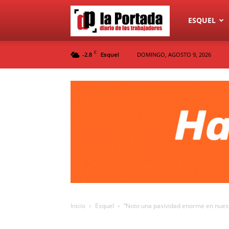
Diario
ESQUEL
C
-2.8
DOMINGO, AGOSTO 9, 2026
Esquel
La
Portada
Inicio
Esquel
“Noto una pasividad enorme en nues