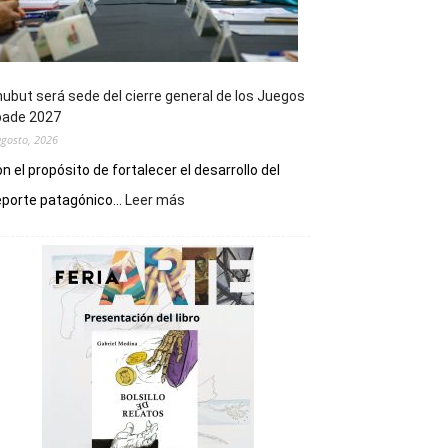
ubut será sede del cierre general de los Juegos
pade 2027
agosto, 2026
n el propósito de fortalecer el desarrollo del
:
porte patagónico...
Leer más
Chubut
será
sede
del
cierre
general
de
los
Juegos
Epade
2027