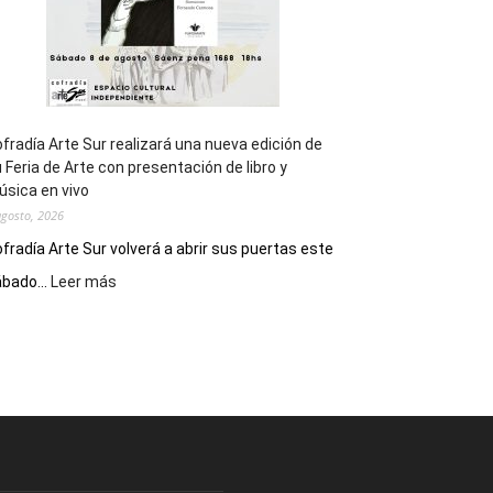
fradía Arte Sur realizará una nueva edición de
 Feria de Arte con presentación de libro y
sica en vivo
agosto, 2026
fradía Arte Sur volverá a abrir sus puertas este
:
bado...
Leer más
Cofradía
Arte
Sur
realizará
una
nueva
edición
de
su