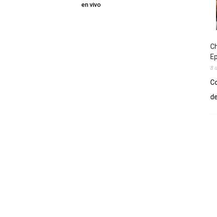
en vivo
Ch
E
8 
Co
de