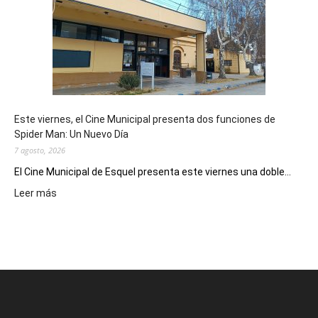
su
potencial
como
destino
de
reuniones
y
eventos
Este viernes, el Cine Municipal presenta dos funciones de
deportivos
Spider Man: Un Nuevo Día
7 agosto, 2026
El Cine Municipal de Esquel presenta este viernes una doble...
:
Leer más
Este
viernes,
el
Cine
Municipal
presenta
dos
funciones