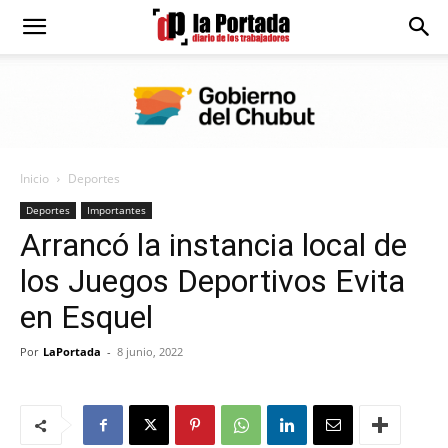
Diario
La
Inicio
Deportes
Portada
Deportes
Importantes
Arrancó la instancia local de
los Juegos Deportivos Evita
en Esquel
Por
LaPortada
-
8 junio, 2022