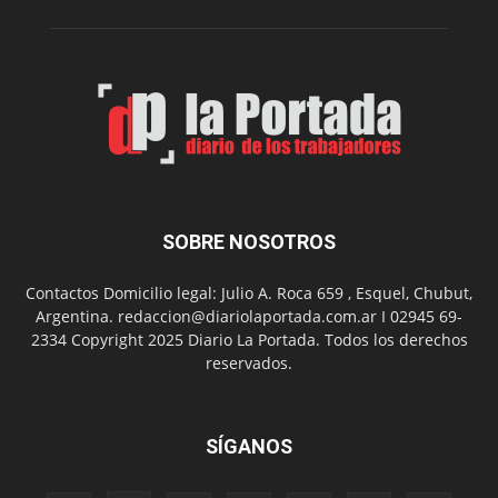
de
Spider
Man:
Un
Nuevo
Día
SOBRE NOSOTROS
Contactos Domicilio legal: Julio A. Roca 659 , Esquel, Chubut,
Argentina. redaccion@diariolaportada.com.ar I 02945 69-
2334 Copyright 2025 Diario La Portada. Todos los derechos
reservados.
SÍGANOS