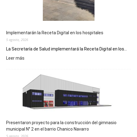
Implementarán la Receta Digital en los hospitales
5 agosto, 2026
La Secretaría de Salud implementará la Receta Digital en los...
:
Leer más
Implementarán
la
Receta
Digital
en
los
hospitales
Presentaron proyecto para la construcción del gimnasio
municipal N° 2 en el barrio Chanico Navarro
5 agosto, 2026