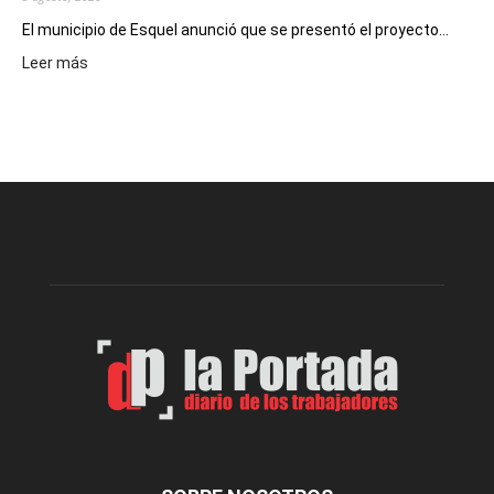
El municipio de Esquel anunció que se presentó el proyecto...
:
Leer más
Presentaron
proyecto
para
la
construcción
del
gimnasio
municipal
N°
2
en
el
barrio
Chanico
Navarro