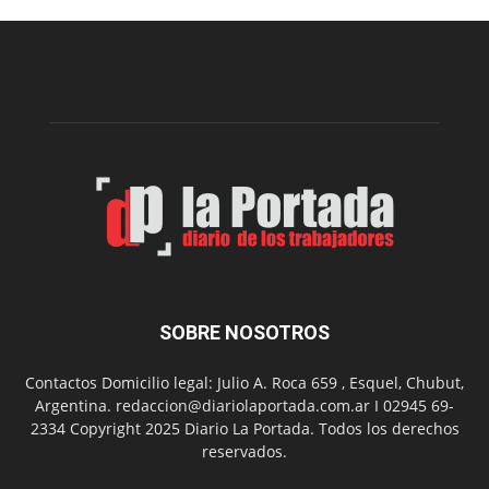
una
nueva
edición
de
su
Feria
de
Arte
con
presentación
de
libro
y
música
SOBRE NOSOTROS
en
vivo
Contactos Domicilio legal: Julio A. Roca 659 , Esquel, Chubut,
Argentina. redaccion@diariolaportada.com.ar I 02945 69-
2334 Copyright 2025 Diario La Portada. Todos los derechos
reservados.