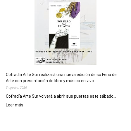
general
de
los
Juegos
Epade
2027
Cofradía Arte Sur realizará una nueva edición de su Feria de
Arte con presentación de libro y música en vivo
8 agosto, 2026
Cofradía Arte Sur volverá a abrir sus puertas este sábado...
:
Leer más
Cofradía
Arte
Sur
realizará