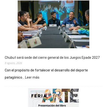
Chubut será sede del cierre general de los Juegos Epade 2027
8 agosto, 2026
Con el propósito de fortalecer el desarrollo del deporte
:
patagónico...
Leer más
Chubut
será
sede
del
cierre