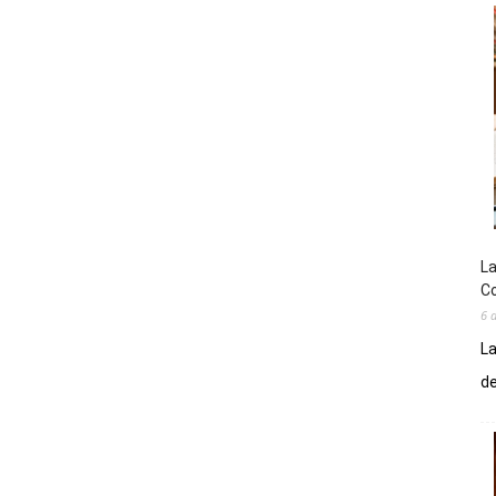
La
Co
6 
La
de