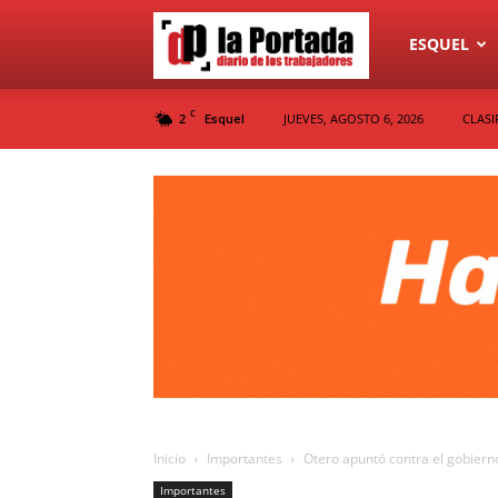
Diario
ESQUEL
C
2
JUEVES, AGOSTO 6, 2026
CLASI
Esquel
La
Portada
Inicio
Importantes
Otero apuntó contra el gobierno
Importantes