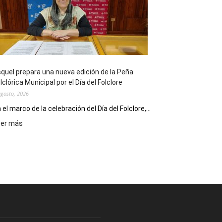
sus
90
años
con
un
Conversatorio
de
quel prepara una nueva edición de la Peña
Escritores
lclórica Municipal por el Día del Folclore
Locales
agosto, 2026
 el marco de la celebración del Día del Folclore,...
:
eer más
Esquel
prepara
una
nueva
edición
de
la
Peña
Folclórica