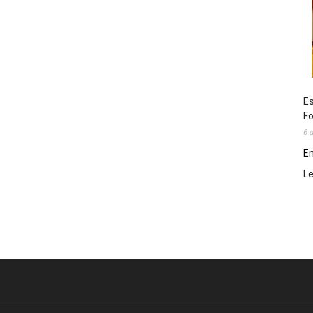
Es
Fo
6 
En
L