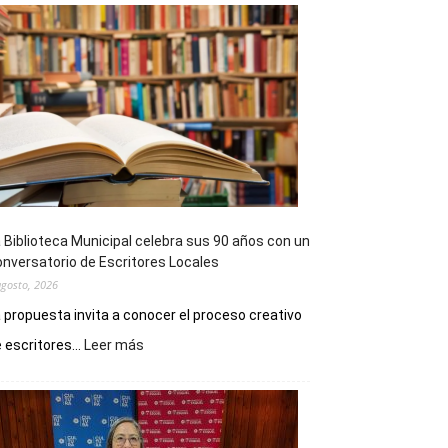
 Biblioteca Municipal celebra sus 90 años con un
nversatorio de Escritores Locales
agosto, 2026
 propuesta invita a conocer el proceso creativo
:
 escritores...
Leer más
La
Biblioteca
Municipal
celebra