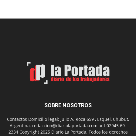
una
nueva
edición
de
la
Peña
Folclór
Municip
por
el
Día
del
Folclor
SOBRE NOSOTROS
Contactos Domicilio legal: Julio A. Roca 659 , Esquel, Chubut,
Argentina. redaccion@diariolaportada.com.ar I 02945 69-
2334 Copyright 2025 Diario La Portada. Todos los derechos