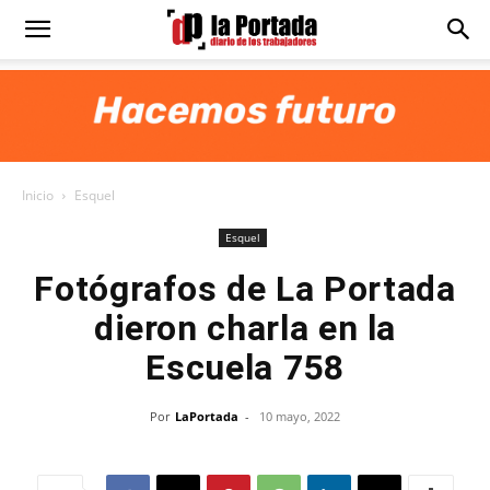
Diario
La
Inicio
Esquel
Portada
Esquel
Fotógrafos de La Portada
dieron charla en la
Escuela 758
Por
LaPortada
-
10 mayo, 2022