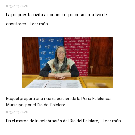
6 agosto, 2026
La propuesta invita a conocer el proceso creativo de
:
escritores...
Leer más
La
Biblioteca
Municipal
celebra
sus
90
años
con
un
Conversatorio
de
Esquel prepara una nueva edición de la Peña Folclórica
Escritores
Municipal por el Día del Folclore
Locales
6 agosto, 2026
:
En el marco de la celebración del Día del Folclore,...
Leer más
Esquel
prepar