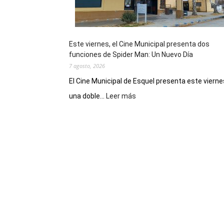
de
reuniones
y
eventos
Este viernes, el Cine Municipal presenta dos
deportivos
funciones de Spider Man: Un Nuevo Día
7 agosto, 2026
El Cine Municipal de Esquel presenta este vierne
:
una doble...
Leer más
Este
viernes,
el
Cine
Municipal
presenta
dos
funciones
de
Spider
Man:
Un