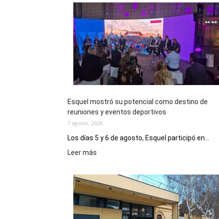
Esquel mostró su potencial como destino de
reuniones y eventos deportivos
7 agosto, 2026
Los días 5 y 6 de agosto, Esquel participó en...
:
Leer más
Esquel
mostró
su
potencial
como
destino