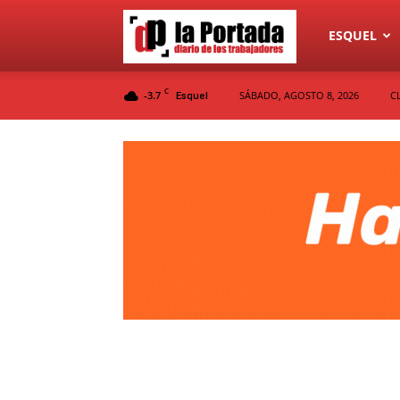
Diario
ESQUEL
C
-3.7
SÁBADO, AGOSTO 8, 2026
C
Esquel
La
Portada