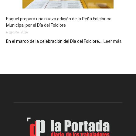
un
Conversatorio
de
Esquel prepara una nueva edición de la Peña Folclórica
Escritores
Municipal por el Día del Folclore
Locales
6 agosto, 2026
:
En el marco de la celebración del Día del Folclore,...
Leer más
Esquel
prepar
una
nueva
edición
de
la
Peña
Folclór
Municip
por
el
Día
del