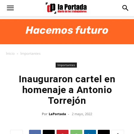
Diario
La
Inicio
Importantes
Portada
Importantes
Inauguraron cartel en
homenaje a Antonio
Torrejón
Por
LaPortada
-
2 mayo, 2022