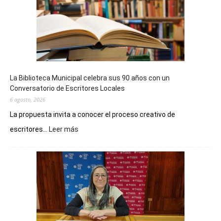
La Biblioteca Municipal celebra sus 90 años con un
Conversatorio de Escritores Locales
6 agosto, 2026
La propuesta invita a conocer el proceso creativo de
:
escritores...
Leer más
La
Biblioteca
Municipal
celebra
sus
90
años
con