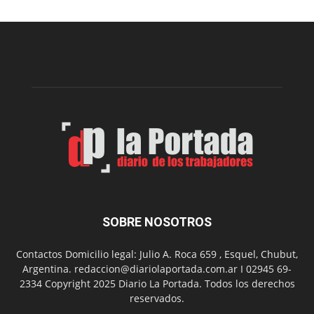
Cine
Municipal
presenta
dos
funciones
de
Spider
Man:
Un
Nuevo
Día
SOBRE NOSOTROS
Contactos Domicilio legal: Julio A. Roca 659 , Esquel, Chubut,
Argentina. redaccion@diariolaportada.com.ar I 02945 69-
2334 Copyright 2025 Diario La Portada. Todos los derechos
reservados.