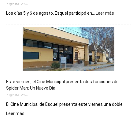
7 agosto, 2026
:
Los días 5 y 6 de agosto, Esquel participó en...
Leer más
Esquel
mostró
su
potencial
como
destino
de
reuniones
y
eventos
Este viernes, el Cine Municipal presenta dos funciones de
deportivos
Spider Man: Un Nuevo Día
7 agosto, 2026
El Cine Municipal de Esquel presenta este viernes una doble...
:
Leer más
Este
viernes,
el