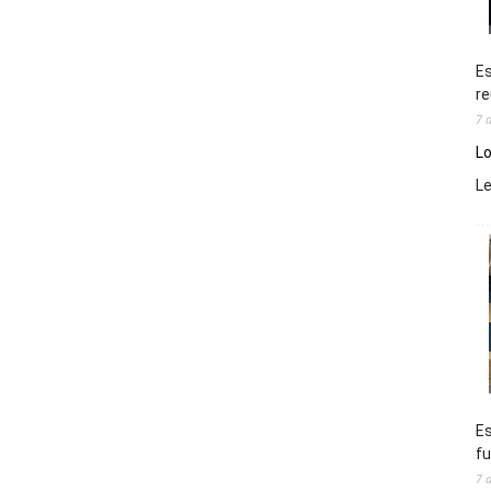
Es
re
7 
Lo
L
Es
fu
7 