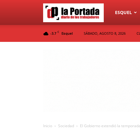
Diario
ESQUEL
C
-3.7
SÁBADO, AGOSTO 8, 2026
C
Esquel
La
Portada
Inicio
Sociedad
El Gobierno extendió la temporada