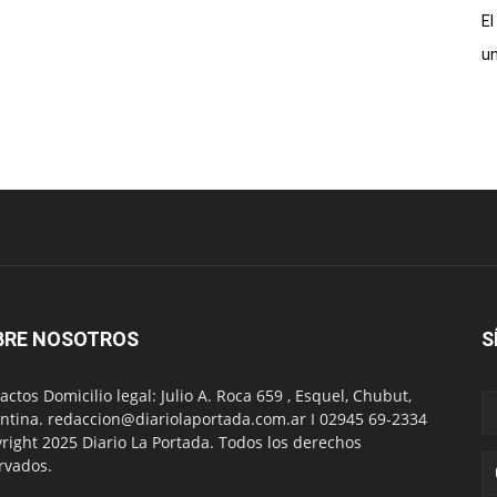
El
un
BRE NOSOTROS
S
actos Domicilio legal: Julio A. Roca 659 , Esquel, Chubut,
ntina. redaccion@diariolaportada.com.ar I 02945 69-2334
right 2025 Diario La Portada. Todos los derechos
rvados.