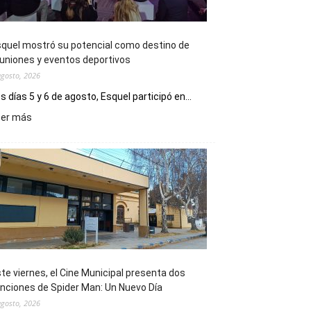
quel mostró su potencial como destino de
uniones y eventos deportivos
agosto, 2026
s días 5 y 6 de agosto, Esquel participó en...
:
eer más
Esquel
mostró
su
potencial
como
destino
de
reuniones
y
eventos
te viernes, el Cine Municipal presenta dos
deportivos
nciones de Spider Man: Un Nuevo Día
agosto, 2026