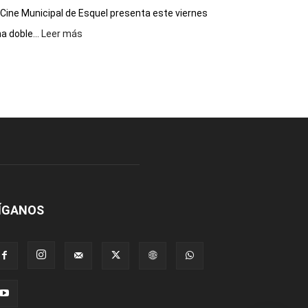
 Cine Municipal de Esquel presenta este viernes
:
a doble...
Leer más
Este
viernes,
el
Cine
Municipal
presenta
dos
funciones
de
Spider
Man:
Un
ÍGANOS
Nuevo
Día