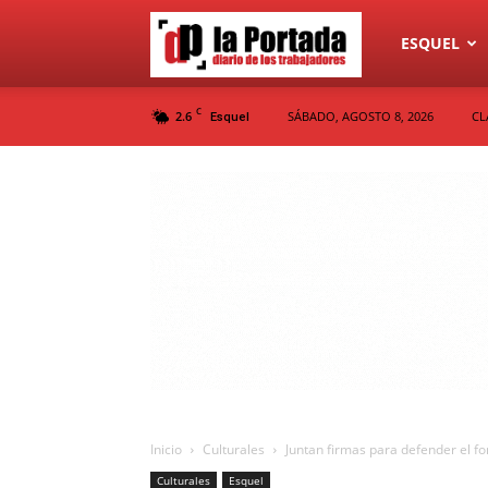
Diario
ESQUEL
C
2.6
SÁBADO, AGOSTO 8, 2026
CL
Esquel
La
Portada
Inicio
Culturales
Juntan firmas para defender el fo
Culturales
Esquel