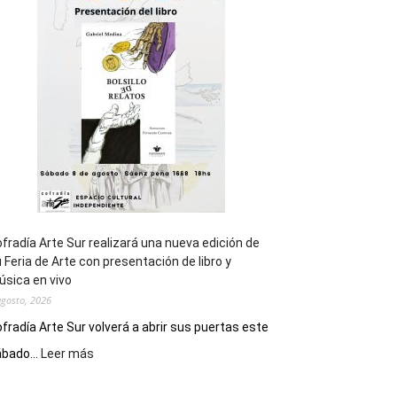
general
de
los
Juegos
Epade
2027
fradía Arte Sur realizará una nueva edición de
 Feria de Arte con presentación de libro y
sica en vivo
agosto, 2026
fradía Arte Sur volverá a abrir sus puertas este
:
bado...
Leer más
Cofradía
Arte