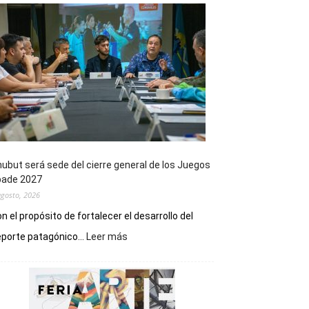
ubut será sede del cierre general de los Juegos
pade 2027
agosto, 2026
n el propósito de fortalecer el desarrollo del
:
porte patagónico...
Leer más
Chubut
será
sede
del
cierre