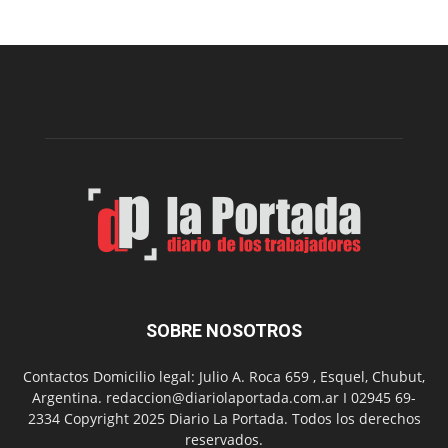
la
construcción
del
gimnasio
municipal
N°
2
en
el
barrio
Chanico
Navarro
SOBRE NOSOTROS
Contactos Domicilio legal: Julio A. Roca 659 , Esquel, Chubut,
Argentina. redaccion@diariolaportada.com.ar I 02945 69-
2334 Copyright 2025 Diario La Portada. Todos los derechos
reservados.