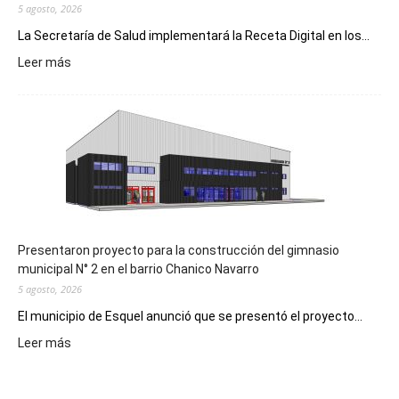
5 agosto, 2026
La Secretaría de Salud implementará la Receta Digital en los...
:
Leer más
Implementarán
la
Receta
Digital
en
los
hospitales
Presentaron proyecto para la construcción del gimnasio
municipal N° 2 en el barrio Chanico Navarro
5 agosto, 2026
El municipio de Esquel anunció que se presentó el proyecto...
:
Leer más
Presentaron
proyecto
para