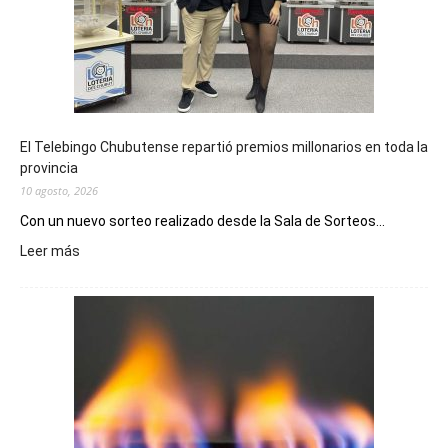
El Telebingo Chubutense repartió premios millonarios en toda la
provincia
10 agosto, 2026
Con un nuevo sorteo realizado desde la Sala de Sorteos...
:
Leer más
El
Telebingo
Chubutense
repartió
premios
millonarios
en
toda
la