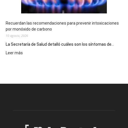
provincia
Recuerdan las recomendaciones para prevenir intoxicaciones
por monóxido de carbono
10 agosto, 2026
La Secretaría de Salud detalló cuáles son los síntomas de...
:
Leer más
Recuerdan
las
recomendaciones
para
prevenir
intoxicaciones
por
monóxido
de
carbono