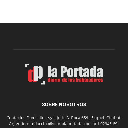
proyecto
para
la
construcción
del
gimnasio
municipal
N°
2
en
el
barrio
Chanico
Navarro
SOBRE NOSOTROS
Contactos Domicilio legal: Julio A. Roca 659 , Esquel, Chubut,
Argentina. redaccion@diariolaportada.com.ar I 02945 69-