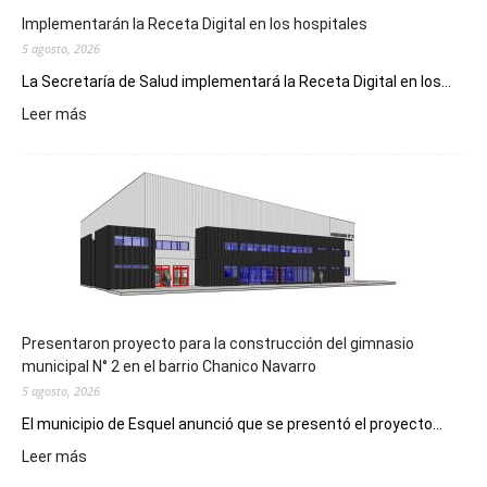
Implementarán la Receta Digital en los hospitales
5 agosto, 2026
La Secretaría de Salud implementará la Receta Digital en los...
:
Leer más
Implementarán
la
Receta
Digital
en
los
hospitales
Presentaron proyecto para la construcción del gimnasio
municipal N° 2 en el barrio Chanico Navarro
5 agosto, 2026
El municipio de Esquel anunció que se presentó el proyecto...
:
Leer más
Presentaron