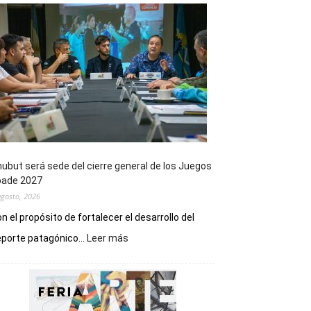
ubut será sede del cierre general de los Juegos
pade 2027
agosto, 2026
n el propósito de fortalecer el desarrollo del
:
porte patagónico...
Leer más
Chubut
será
sede
del
cierre