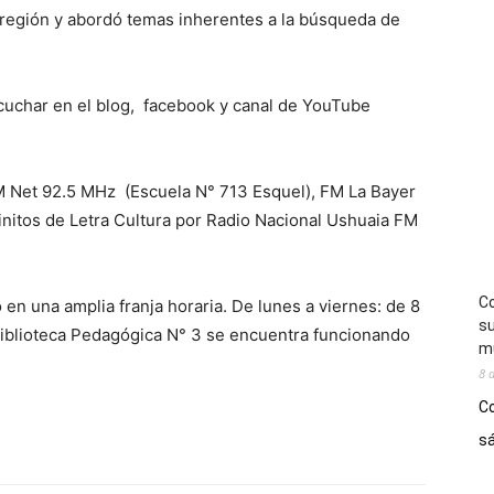
a región y abordó temas inherentes a la búsqueda de
cuchar en el blog, facebook y canal de YouTube
 FM Net 92.5 MHz (Escuela N° 713 Esquel), FM La Bayer
initos de Letra Cultura por Radio Nacional Ushuaia FM
Co
o en una amplia franja horaria. De lunes a viernes: de 8
su
a Biblioteca Pedagógica N° 3 se encuentra funcionando
mú
8 
Co
sá