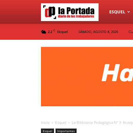
Diario
ESQUEL
C
2.2
SÁBADO, AGOSTO 8, 2026
CL
Esquel
La
Portada
Inicio
Esquel
La Biblioteca Pedagógica N° 3 feste
Esquel
Importantes