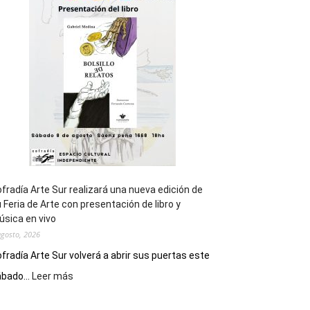
general
de
los
Juegos
Epade
2027
fradía Arte Sur realizará una nueva edición de
 Feria de Arte con presentación de libro y
sica en vivo
agosto, 2026
fradía Arte Sur volverá a abrir sus puertas este
:
bado...
Leer más
Cofradía
Arte