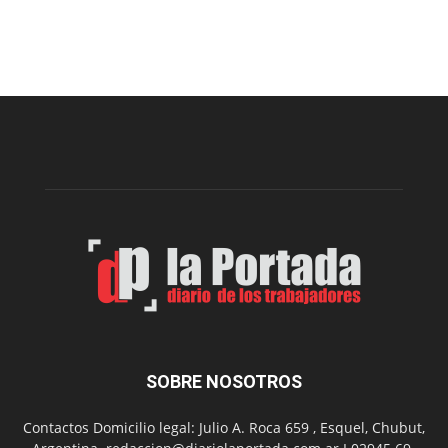
Esquel
prepar
una
nueva
edición
de
la
Peña
Folclór
Municip
por
el
Día
del
Folclor
SOBRE NOSOTROS
Contactos Domicilio legal: Julio A. Roca 659 , Esquel, Chubut,