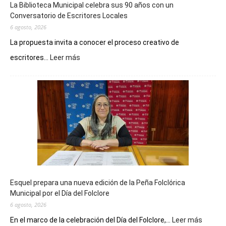
La Biblioteca Municipal celebra sus 90 años con un
Conversatorio de Escritores Locales
6 agosto, 2026
La propuesta invita a conocer el proceso creativo de
:
escritores...
Leer más
La
Biblioteca
Municipal
celebra
sus
90
años
con
un
Conversatorio
de
Esquel prepara una nueva edición de la Peña Folclórica
Escritores
Municipal por el Día del Folclore
Locales
6 agosto, 2026
:
En el marco de la celebración del Día del Folclore,...
Leer más