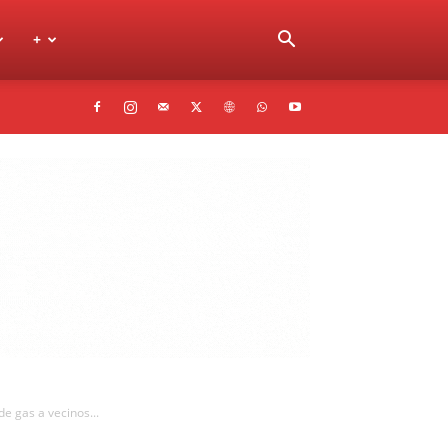
+
de gas a vecinos...