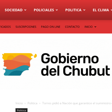
SOCIEDAD
POLICIALES
POLITICA
EL CLIMA
FICADOS
SUSCRIPCIONES
PAGO ON LINE
CONTACTO
INICIO
Inicio
Politica
Torres pidió a Nación que garantice el suministro 
Politica