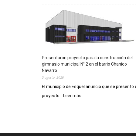
la
Receta
Digital
en
los
hospitales
Presentaron proyecto para la construcción del
gimnasio municipal N° 2 en el barrio Chanico
Navarro
5 agosto, 2026
El municipio de Esquel anunció que se presentó 
:
proyecto...
Leer más
Presentaron
proyecto
para
la
construcción
del