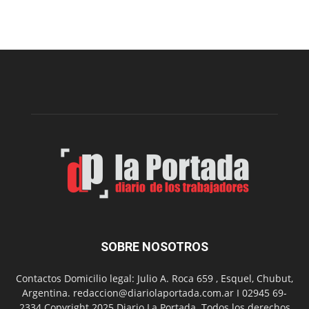
Arte
Sur
realizará
una
nueva
edición
de
su
Feria
de
Arte
con
presentación
de
libro
y
música
SOBRE NOSOTROS
en
vivo
Contactos Domicilio legal: Julio A. Roca 659 , Esquel, Chubut,
Argentina. redaccion@diariolaportada.com.ar I 02945 69-
2334 Copyright 2025 Diario La Portada. Todos los derechos