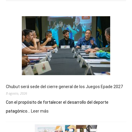
Chubut será sede del cierre general de los Juegos Epade 2027
8 agosto, 2026
Con el propósito de fortalecer el desarrollo del deporte
:
patagónico...
Leer más
Chubut
será
sede