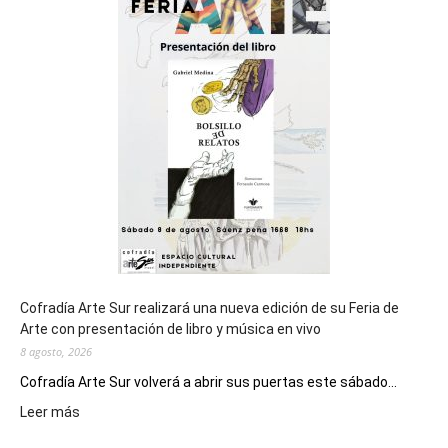
del
cierre
general
de
los
Juegos
Epade
2027
Cofradía Arte Sur realizará una nueva edición de su Feria de
Arte con presentación de libro y música en vivo
8 agosto, 2026
Cofradía Arte Sur volverá a abrir sus puertas este sábado...
:
Leer más
Cofradía