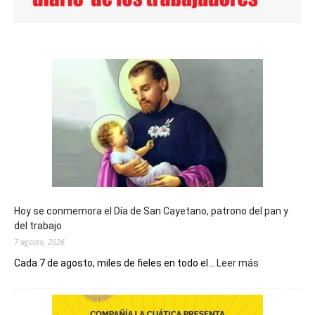
Hoy se conmemora el Día de San Cayetano, patrono del pan y
del trabajo
7 agosto, 2026
:
Cada 7 de agosto, miles de fieles en todo el...
Leer más
Hoy
se
conmemora