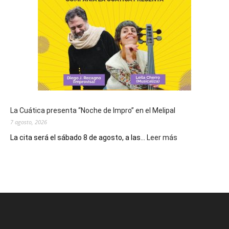
el
Día
de
San
Cayetano,
patrono
del
pan
y
del
La Cuática presenta “Noche de Impro” en el Melipal
trabajo
7 agosto, 2026
:
La cita será el sábado 8 de agosto, a las...
Leer más
La
Cuática
presenta
“Noche
de
Impro”
en
el