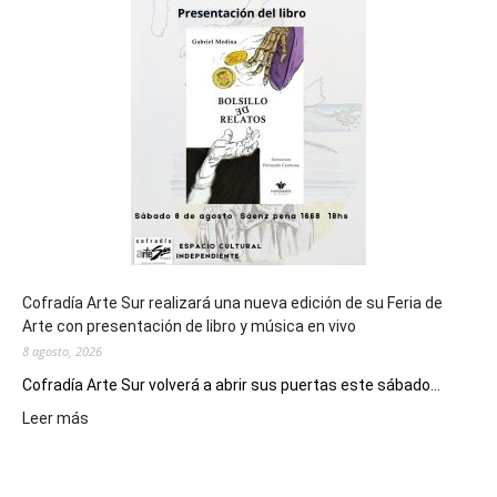
general
de
los
Juegos
Epade
2027
Cofradía Arte Sur realizará una nueva edición de su Feria de
Arte con presentación de libro y música en vivo
8 agosto, 2026
Cofradía Arte Sur volverá a abrir sus puertas este sábado...
:
Leer más
Cofradía
Arte
Sur