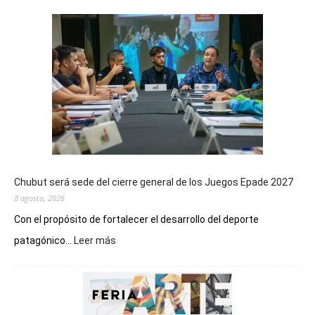
Chubut será sede del cierre general de los Juegos Epade 2027
8 agosto, 2026
Con el propósito de fortalecer el desarrollo del deporte
:
patagónico...
Leer más
Chubut
será
sede
del
cierre