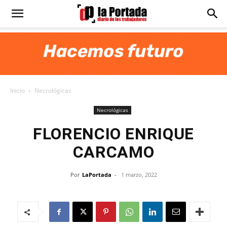
Diario
La
Inicio
Necrológicas
Portada
Necrológicas
FLORENCIO ENRIQUE
CARCAMO
Por
LaPortada
-
1 marzo, 2022