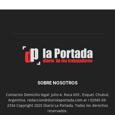
realizará
una
nueva
edición
de
su
Feria
de
Arte
con
presentación
de
libro
y
música
SOBRE NOSOTROS
en
vivo
Contactos Domicilio legal: Julio A. Roca 659 , Esquel, Chubut,
Argentina. redaccion@diariolaportada.com.ar I 02945 69-
2334 Copyright 2025 Diario La Portada. Todos los derechos
reservados.