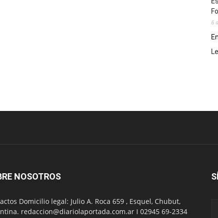
Es
Fo
6 
En
L
BRE NOSOTROS
S
actos Domicilio legal: Julio A. Roca 659 , Esquel, Chubut,
ntina. redaccion@diariolaportada.com.ar I 02945 69-2334