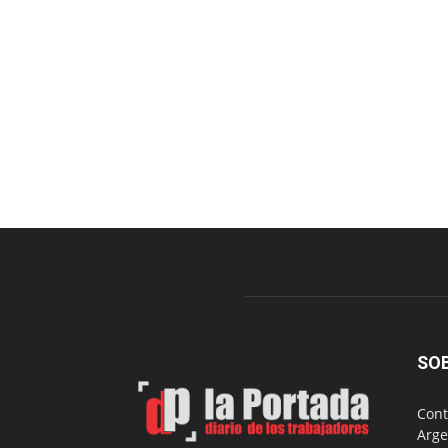
SO
Cont
Arge