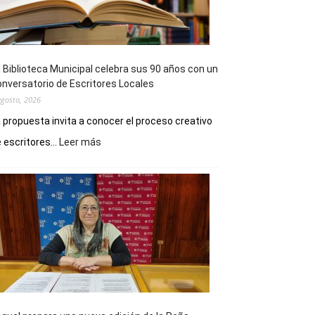
 Biblioteca Municipal celebra sus 90 años con un
nversatorio de Escritores Locales
agosto, 2026
 propuesta invita a conocer el proceso creativo
:
 escritores...
Leer más
La
Biblioteca
Municipal
celebra
sus
90
años
con
un
Conversatorio
de