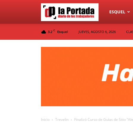
Diario
ESQUEL
C
3.2
JUEVES, AGOSTO 6, 2026
CLA
Esquel
La
Portada
Inicio
Trevelin
Finalizó Curso de Guías de Sitio “Al