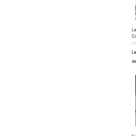
La
Co
6 
La
de