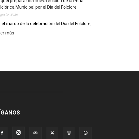
quel prepara una nueva edición de la Peña
Escritores
lclórica Municipal por el Día del Folclore
Locales
agosto, 2026
 el marco de la celebración del Día del Folclore,...
:
eer más
Esquel
prepara
una
nueva
edición
de
la
Peña
Folclórica
Municipal
por
el
ÍGANOS
Día
del
Folclore