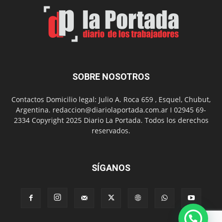
Arte
con
presentación
de
libro
y
música
SOBRE NOSOTROS
en
vivo
Contactos Domicilio legal: Julio A. Roca 659 , Esquel, Chubut,
Argentina. redaccion@diariolaportada.com.ar I 02945 69-
2334 Copyright 2025 Diario La Portada. Todos los derechos
reservados.
SÍGANOS