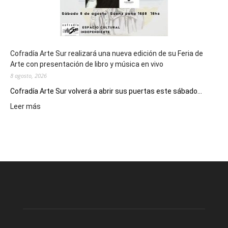
Cofradía Arte Sur realizará una nueva edición de su Feria de
Arte con presentación de libro y música en vivo
8 agosto, 2026
Cofradía Arte Sur volverá a abrir sus puertas este sábado...
:
Leer más
Cofradía
Arte
Sur
realizará
una
nueva
edición
de
su
Feria
de