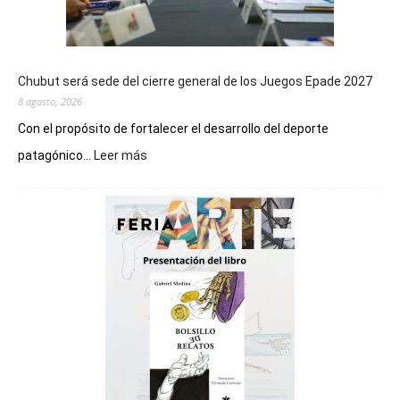
Chubut será sede del cierre general de los Juegos Epade 2027
8 agosto, 2026
Con el propósito de fortalecer el desarrollo del deporte
:
patagónico...
Leer más
Chubut
será
sede
del
cierre
general
de
los
Juegos
Epade
2027