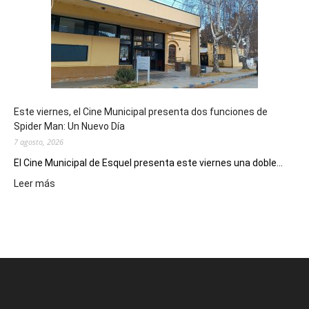
su
potencial
como
destino
de
reuniones
y
eventos
Este viernes, el Cine Municipal presenta dos funciones de
deportivos
Spider Man: Un Nuevo Día
7 agosto, 2026
El Cine Municipal de Esquel presenta este viernes una doble...
:
Leer más
Este
viernes,
el
Cine
Municipal
presenta
dos
funciones