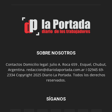
de
Spider
Man:
Un
Nuevo
Día
SOBRE NOSOTROS
Contactos Domicilio legal: Julio A. Roca 659 , Esquel, Chubut,
Argentina. redaccion@diariolaportada.com.ar I 02945 69-
2334 Copyright 2025 Diario La Portada. Todos los derechos
reservados.
SÍGANOS