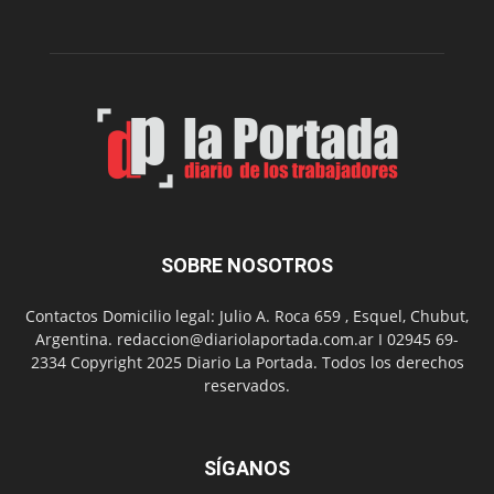
municipal
N°
2
en
el
barrio
Chanico
Navarro
SOBRE NOSOTROS
Contactos Domicilio legal: Julio A. Roca 659 , Esquel, Chubut,
Argentina. redaccion@diariolaportada.com.ar I 02945 69-
2334 Copyright 2025 Diario La Portada. Todos los derechos
reservados.
SÍGANOS