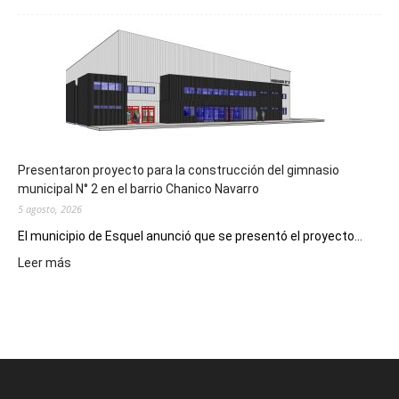
Implementarán
la
Receta
Digital
en
los
hospitales
Presentaron proyecto para la construcción del gimnasio
municipal N° 2 en el barrio Chanico Navarro
5 agosto, 2026
El municipio de Esquel anunció que se presentó el proyecto...
:
Leer más
Presentaron
proyecto
para
la
construcción
del
gimnasio