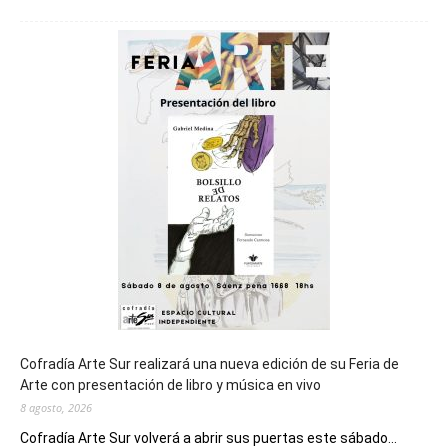
Chubut
será
sede
del
cierre
general
de
los
Juegos
Epade
2027
Cofradía Arte Sur realizará una nueva edición de su Feria de
Arte con presentación de libro y música en vivo
8 agosto, 2026
Cofradía Arte Sur volverá a abrir sus puertas este sábado...