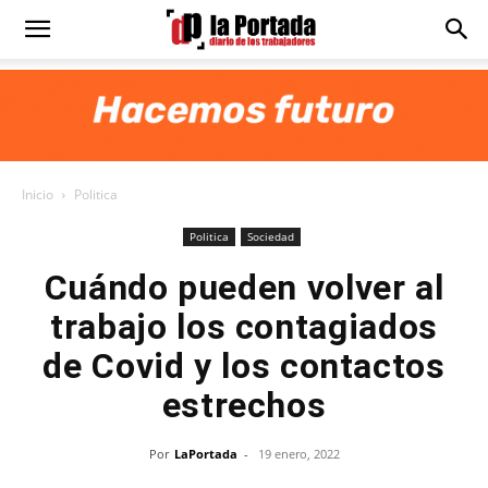
Diario
La
Inicio
Politica
Portada
Politica
Sociedad
Cuándo pueden volver al
trabajo los contagiados
de Covid y los contactos
estrechos
Por
LaPortada
-
19 enero, 2022