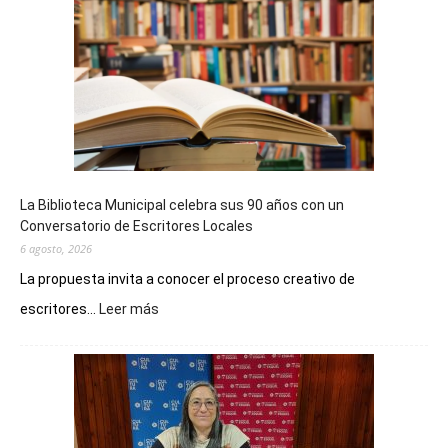
La Biblioteca Municipal celebra sus 90 años con un
Conversatorio de Escritores Locales
6 agosto, 2026
La propuesta invita a conocer el proceso creativo de
:
escritores...
Leer más
La
Biblioteca
Municipal
celebra
sus
90