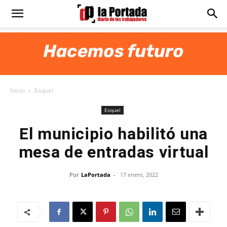
Diario
La
Inicio
Esquel
Portada
Esquel
El municipio habilitó una
mesa de entradas virtual
Por
LaPortada
-
17 enero, 2022