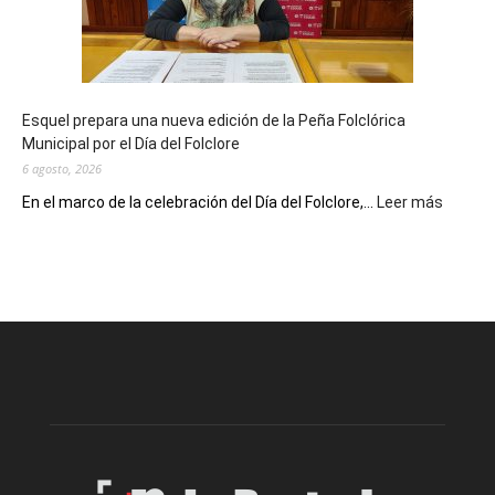
años
con
un
Conversatorio
de
Esquel prepara una nueva edición de la Peña Folclórica
Escritores
Municipal por el Día del Folclore
Locales
6 agosto, 2026
:
En el marco de la celebración del Día del Folclore,...
Leer más
Esquel
prepar
una
nueva
edición
de
la
Peña
Folclór
Municip
por
el