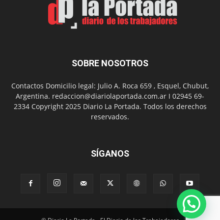
Día
del
Folclor
SOBRE NOSOTROS
Contactos Domicilio legal: Julio A. Roca 659 , Esquel, Chubut,
Argentina. redaccion@diariolaportada.com.ar I 02945 69-
2334 Copyright 2025 Diario La Portada. Todos los derechos
reservados.
SÍGANOS