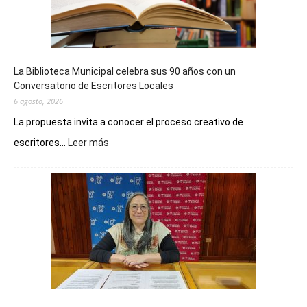
La Biblioteca Municipal celebra sus 90 años con un
Conversatorio de Escritores Locales
6 agosto, 2026
La propuesta invita a conocer el proceso creativo de
:
escritores...
Leer más
La
Biblioteca
Municipal
celebra
sus
90
años
con
un
Conversatorio
de