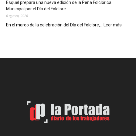
Esquel prepara una nueva edición de la Peña Folclórica
Escritores
Municipal por el Día del Folclore
Locales
6 agosto, 2026
:
En el marco de la celebración del Día del Folclore,...
Leer más
Esquel
prepar
una
nueva
edición
de
la
Peña
Folclór
Municip
por
el
Día
del
Folclor