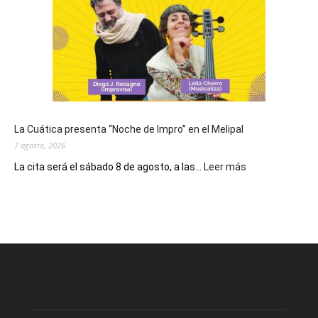
de
San
Cayetano,
patrono
del
pan
y
del
La Cuática presenta “Noche de Impro” en el Melipal
trabajo
7 agosto, 2026
:
La cita será el sábado 8 de agosto, a las...
Leer más
La
Cuática
presenta
“Noche
de
Impro”
en
el
Melipal