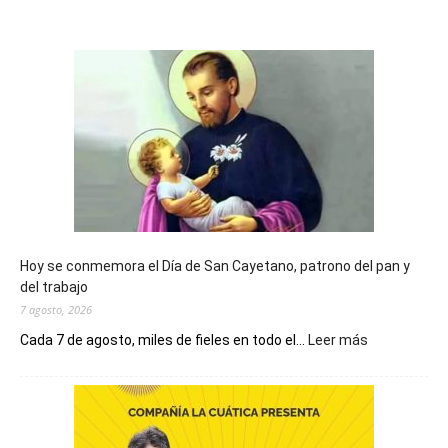
Hoy se conmemora el Día de San Cayetano, patrono del pan y
del trabajo
7 agosto, 2026
:
Cada 7 de agosto, miles de fieles en todo el...
Leer más
Hoy
se
conmemora
el
Día