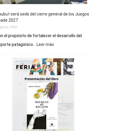
ubut será sede del cierre general de los Juegos
pade 2027
agosto, 2026
n el propósito de fortalecer el desarrollo del
:
porte patagónico...
Leer más
Chubut
será
sede
del
cierre
general
de
los
Juegos
Epade
2027