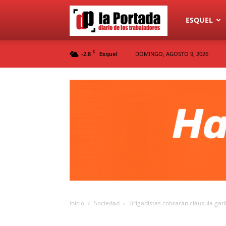
Diario
ESQUEL
C
-2.8
DOMINGO, AGOSTO 9, 2026
Esquel
La
Portada
Inicio
Sociedad
Brigadistas cobrarán cláusula gati