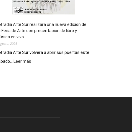
fradía Arte Sur realizará una nueva edición de
 Feria de Arte con presentación de libro y
sica en vivo
agosto, 2026
fradía Arte Sur volverá a abrir sus puertas este
:
bado...
Leer más
Cofradía
Arte
Sur
realizará
una
nueva
edición
de
su
Feria
de