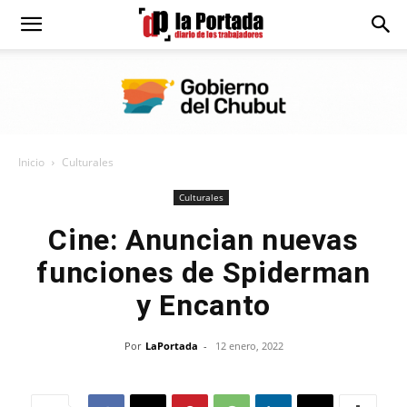
Diario
La
Inicio
Culturales
Portada
Culturales
Cine: Anuncian nuevas
funciones de Spiderman
y Encanto
Por
LaPortada
-
12 enero, 2022