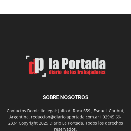
una
nueva
edición
de
la
Peña
Folclór
Municip
por
el
Día
del
Folclor
SOBRE NOSOTROS
Contactos Domicilio legal: Julio A. Roca 659 , Esquel, Chubut,
Argentina. redaccion@diariolaportada.com.ar I 02945 69-
2334 Copyright 2025 Diario La Portada. Todos los derechos
reservados.