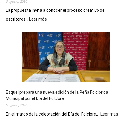
6 agosto, 2026
La propuesta invita a conocer el proceso creativo de
:
escritores...
Leer más
La
Biblioteca
Municipal
celebra
sus
90
años
con
un
Conversatorio
de
Esquel prepara una nueva edición de la Peña Folclórica
Escritores
Municipal por el Día del Folclore
Locales
6 agosto, 2026
:
En el marco de la celebración del Día del Folclore,...
Leer más
Esquel
prepar