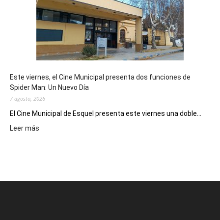
potencial
como
destino
de
reuniones
y
eventos
Este viernes, el Cine Municipal presenta dos funciones de
deportivos
Spider Man: Un Nuevo Día
7 agosto, 2026
El Cine Municipal de Esquel presenta este viernes una doble...
:
Leer más
Este
viernes,
el
Cine
Municipal
presenta
dos
funciones