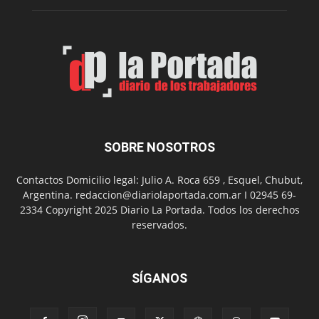
de
Spider
Man:
Un
Nuevo
Día
SOBRE NOSOTROS
Contactos Domicilio legal: Julio A. Roca 659 , Esquel, Chubut,
Argentina. redaccion@diariolaportada.com.ar I 02945 69-
2334 Copyright 2025 Diario La Portada. Todos los derechos
reservados.
SÍGANOS