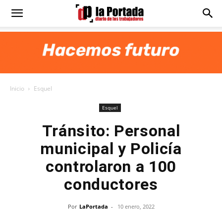
Diario
La
Inicio
Esquel
Portada
Esquel
Tránsito: Personal
municipal y Policía
controlaron a 100
conductores
Por
LaPortada
-
10 enero, 2022