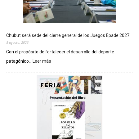
Chubut será sede del cierre general de los Juegos Epade 2027
8 agosto, 2026
Con el propósito de fortalecer el desarrollo del deporte
:
patagónico...
Leer más
Chubut
será
sede
del
cierre
general
de
los
Juegos
Epade
2027