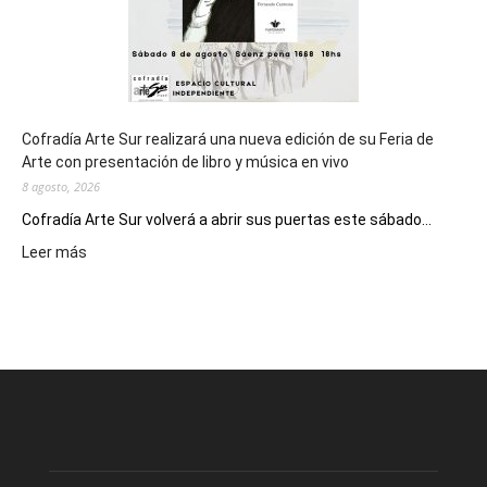
Cofradía Arte Sur realizará una nueva edición de su Feria de
Arte con presentación de libro y música en vivo
8 agosto, 2026
Cofradía Arte Sur volverá a abrir sus puertas este sábado...
:
Leer más
Cofradía
Arte
Sur
realizará
una
nueva
edición
de
su
Feria