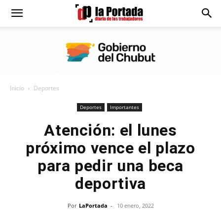
Diario
La
Inicio
Deportes
Portada
Deportes
Importantes
Atención: el lunes
próximo vence el plazo
para pedir una beca
deportiva
Por
LaPortada
-
10 enero, 2022