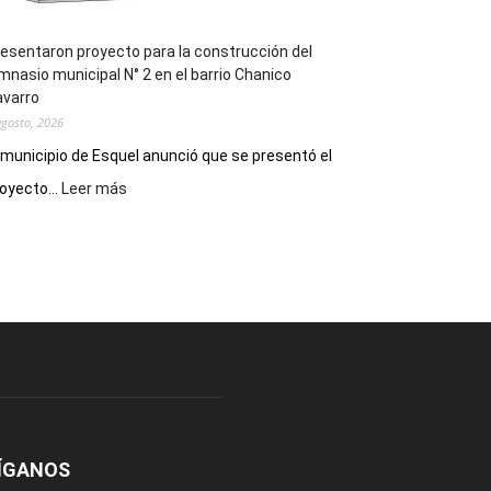
esentaron proyecto para la construcción del
mnasio municipal N° 2 en el barrio Chanico
avarro
agosto, 2026
 municipio de Esquel anunció que se presentó el
:
oyecto...
Leer más
Presentaron
proyecto
para
la
construcción
del
gimnasio
municipal
N°
2
en
el
ÍGANOS
barrio