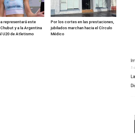
sa representará este
Por los cortes en las prestaciones,
 Chubut y a la Argentina
jubilados marchan hacia el Círculo
al U20 de Atletismo
Médico
Im
5 
La
Di