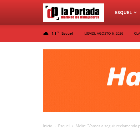
Diario
ESQUEL
C
-1.1
JUEVES, AGOSTO 6, 2026
CLA
Esquel
La
Portada
Inicio
Esquel
Melin: “Vamos a seguir reclamando po