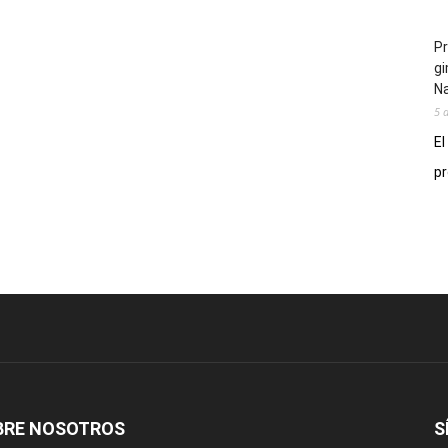
Pr
gi
N
5 
El
pr
BRE NOSOTROS
S