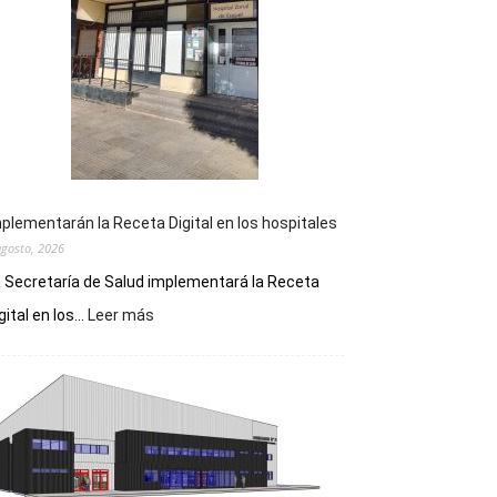
plementarán la Receta Digital en los hospitales
agosto, 2026
 Secretaría de Salud implementará la Receta
:
gital en los...
Leer más
Implementarán
la
Receta
Digital
en
los
hospitales