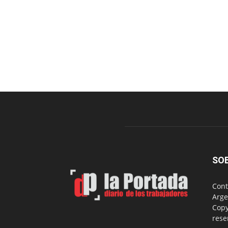
SO
Cont
Arge
Copy
rese