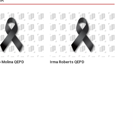
OR
o Molina QEPD
Irma Roberts QEPD