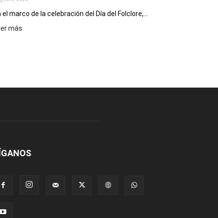
 el marco de la celebración del Día del Folclore,...
:
eer más
Esquel
prepara
una
nueva
edición
de
la
Peña
Folclórica
Municipal
por
el
ÍGANOS
Día
del
Folclore