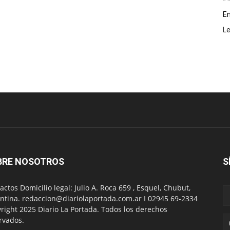
En
L
BRE NOSOTROS
S
actos Domicilio legal: Julio A. Roca 659 , Esquel, Chubut,
ntina. redaccion@diariolaportada.com.ar I 02945 69-2334
right 2025 Diario La Portada. Todos los derechos
rvados.