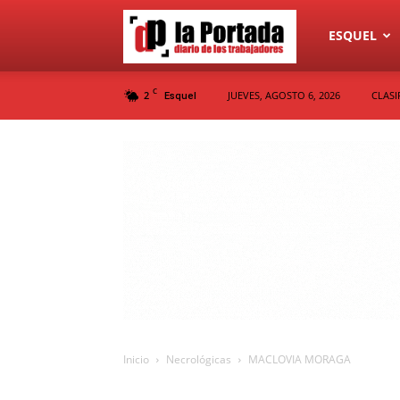
Diario
ESQUEL
C
2
JUEVES, AGOSTO 6, 2026
CLASI
Esquel
La
Portada
Inicio
Necrológicas
MACLOVIA MORAGA