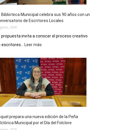
 Biblioteca Municipal celebra sus 90 años con un
nversatorio de Escritores Locales
agosto, 2026
 propuesta invita a conocer el proceso creativo
:
 escritores...
Leer más
La
Biblioteca
Municipal
celebra
sus
90
años
con
un
Conversatorio
de
quel prepara una nueva edición de la Peña
Escritores
lclórica Municipal por el Día del Folclore
Locales
agosto, 2026