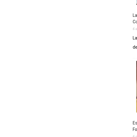
La
Co
6 
La
de
Es
Fo
6 