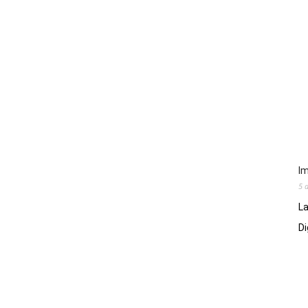
Im
5 
La
Di