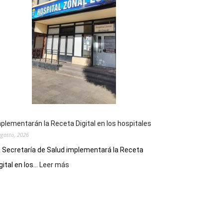
la
Peña
Folclórica
Municipal
por
el
Día
del
Folclore
plementarán la Receta Digital en los hospitales
agosto, 2026
 Secretaría de Salud implementará la Receta
:
gital en los...
Leer más
Implementarán
la
Receta
Digital
en