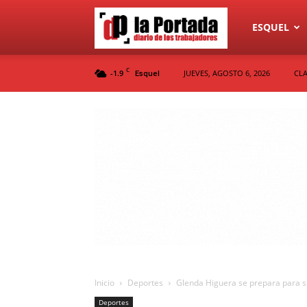
Diario
ESQUEL
C
-1.9
JUEVES, AGOSTO 6, 2026
CLA
Esquel
La
Portada
Inicio
Deportes
Glenda Higuera se prepara para s
Deportes