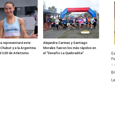
sa representará este
Alejandra Carinao y Santiago
 Chubut y a la Argentina
Morales fueron los más rápidos en
al U20 de Atletismo
el “Desafío La Quebradita”
Es
Fo
6 
En
L