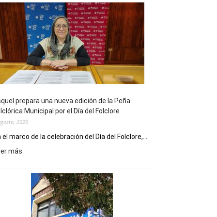
quel prepara una nueva edición de la Peña
lclórica Municipal por el Día del Folclore
agosto, 2026
 el marco de la celebración del Día del Folclore,...
:
eer más
Esquel
prepara
una
nueva
edición
de