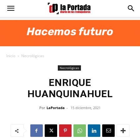
Diario
La
Inicio
Necrológicas
Portada
Necrológicas
ENRIQUE
HUANQUINAHUEL
Por
LaPortada
-
15 diciembre, 2021