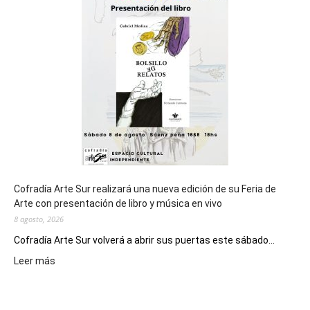
general
de
los
Juegos
Epade
2027
Cofradía Arte Sur realizará una nueva edición de su Feria de
Arte con presentación de libro y música en vivo
8 agosto, 2026
Cofradía Arte Sur volverá a abrir sus puertas este sábado...
:
Leer más
Cofradía
Arte
Sur