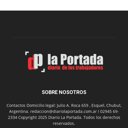
realizará
una
nueva
edición
de
su
Feria
de
Arte
con
presentación
de
libro
y
música
SOBRE NOSOTROS
en
vivo
Contactos Domicilio legal: Julio A. Roca 659 , Esquel, Chubut,
Argentina. redaccion@diariolaportada.com.ar I 02945 69-
2334 Copyright 2025 Diario La Portada. Todos los derechos
reservados.