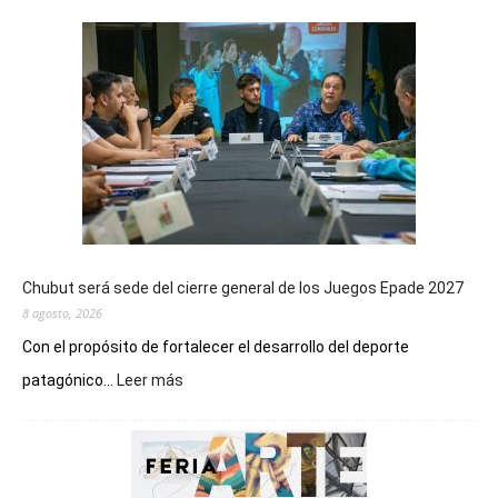
Chubut será sede del cierre general de los Juegos Epade 2027
8 agosto, 2026
Con el propósito de fortalecer el desarrollo del deporte
:
patagónico...
Leer más
Chubut
será
sede
del
cierre