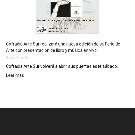
Cofradía Arte Sur realizará una nueva edición de su Feria de
Arte con presentación de libro y música en vivo
8 agosto, 2026
Cofradía Arte Sur volverá a abrir sus puertas este sábado...
:
Leer más
Cofradía
Arte
Sur
realizará
una
nueva
edición
de
su