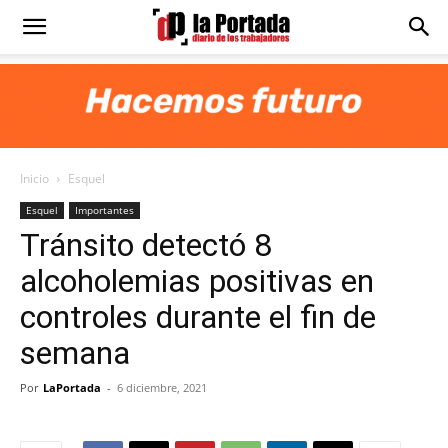
Diario
La
Inicio
Esquel
Portada
Esquel
Importantes
Tránsito detectó 8
alcoholemias positivas en
controles durante el fin de
semana
Por
LaPortada
-
6 diciembre, 2021