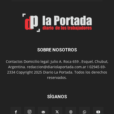
Feria
de
Arte
con
presentación
de
libro
y
música
SOBRE NOSOTROS
en
vivo
Contactos Domicilio legal: Julio A. Roca 659 , Esquel, Chubut,
Argentina. redaccion@diariolaportada.com.ar I 02945 69-
2334 Copyright 2025 Diario La Portada. Todos los derechos
reservados.
SÍGANOS