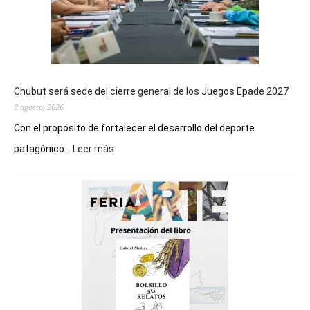
Chubut será sede del cierre general de los Juegos Epade 2027
8 agosto, 2026
Con el propósito de fortalecer el desarrollo del deporte
:
patagónico...
Leer más
Chubut
será
sede
del
cierre
general
de
los
Juegos
Epade
2027