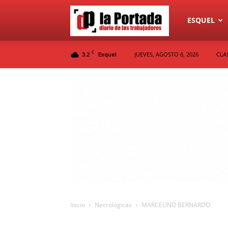
Diario
ESQUEL
C
3.2
JUEVES, AGOSTO 6, 2026
CLA
Esquel
La
Portada
Inicio
Necrológicas
MARCELINO BERNARDO