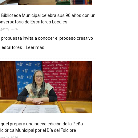
 Biblioteca Municipal celebra sus 90 años con un
nversatorio de Escritores Locales
agosto, 2026
 propuesta invita a conocer el proceso creativo
:
 escritores...
Leer más
La
Biblioteca
Municipal
celebra
sus
90
años
con
un
Conversatorio
de
quel prepara una nueva edición de la Peña
Escritores
lclórica Municipal por el Día del Folclore
Locales
agosto, 2026