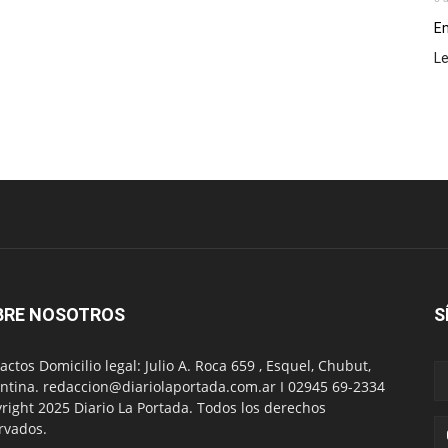
En
L
BRE NOSOTROS
S
actos Domicilio legal: Julio A. Roca 659 , Esquel, Chubut,
ntina. redaccion@diariolaportada.com.ar I 02945 69-2334
right 2025 Diario La Portada. Todos los derechos
rvados.