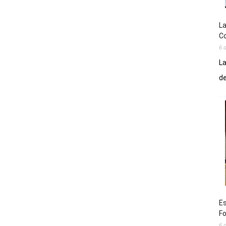
La
Co
6 
La
de
Es
Fo
6 