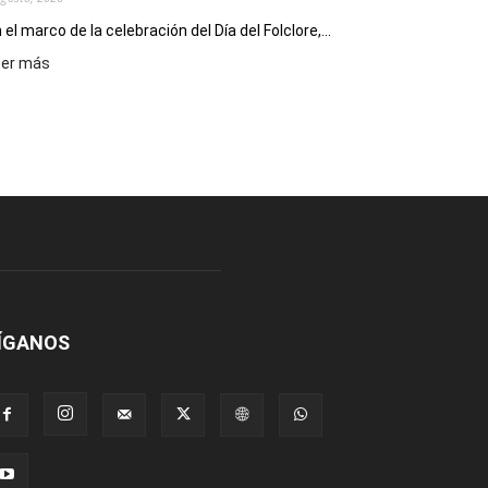
 el marco de la celebración del Día del Folclore,...
:
eer más
Esquel
prepara
una
nueva
edición
de
la
Peña
Folclórica
Municipal
por
el
ÍGANOS
Día
del
Folclore