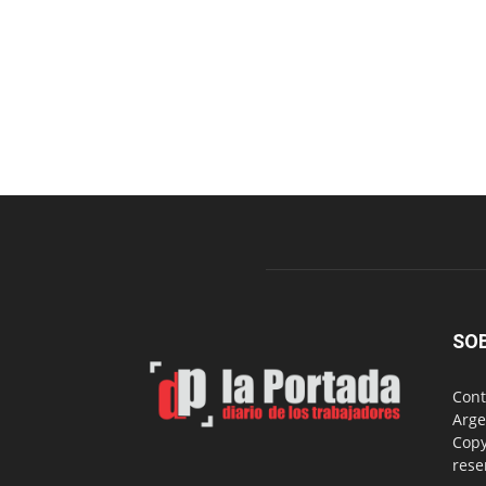
SO
Cont
Arge
Copy
rese