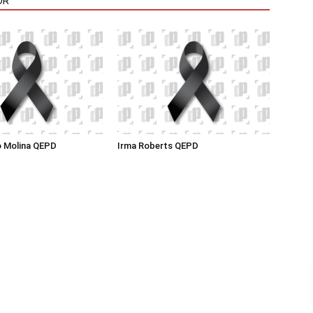
OR
o Molina QEPD
Irma Roberts QEPD