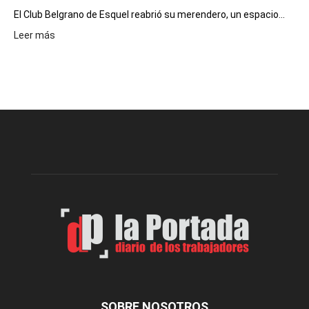
Día
El Club Belgrano de Esquel reabrió su merendero, un espacio...
:
Leer más
Volvió
a
funcionar
el
merendero
del
Club
Belgrano
SOBRE NOSOTROS