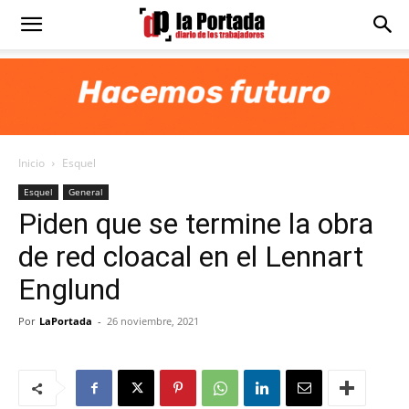
Diario
La
Inicio
Esquel
Portada
Esquel
General
Piden que se termine la obra
de red cloacal en el Lennart
Englund
Por
LaPortada
-
26 noviembre, 2021