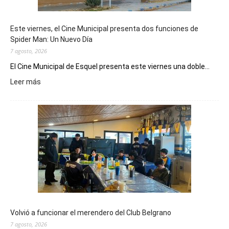
Este viernes, el Cine Municipal presenta dos funciones de
Spider Man: Un Nuevo Día
7 agosto, 2026
El Cine Municipal de Esquel presenta este viernes una doble...
:
Leer más
Este
viernes,
el
Cine
Municipal
presenta
dos
funciones
de
Spider
Man:
Un
Volvió a funcionar el merendero del Club Belgrano
Nuevo
7 agosto, 2026