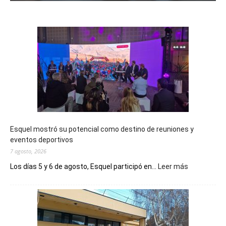
Esquel mostró su potencial como destino de reuniones y
eventos deportivos
7 agosto, 2026
:
Los días 5 y 6 de agosto, Esquel participó en...
Leer más
Esquel
mostró
su
potencial
como