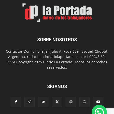
Un
Nuevo
Día
SOBRE NOSOTROS
Contactos Domicilio legal: Julio A. Roca 659 , Esquel, Chubut,
Argentina. redaccion@diariolaportada.com.ar I 02945 69-
2334 Copyright 2025 Diario La Portada. Todos los derechos
reservados.
SÍGANOS