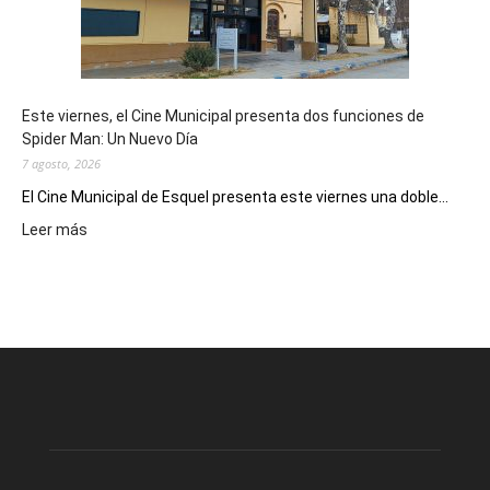
destino
de
reuniones
y
eventos
Este viernes, el Cine Municipal presenta dos funciones de
deportivos
Spider Man: Un Nuevo Día
7 agosto, 2026
El Cine Municipal de Esquel presenta este viernes una doble...
:
Leer más
Este
viernes,
el
Cine
Municipal
presenta
dos
funciones
de
Spider
Man: