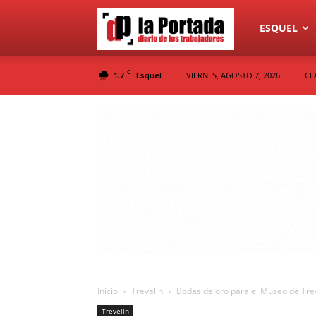
Diario
ESQUEL
C
1.7
VIERNES, AGOSTO 7, 2026
CL
Esquel
La
Portada
Inicio
Trevelin
Bodas de oro para el Museo de Tre
Trevelin