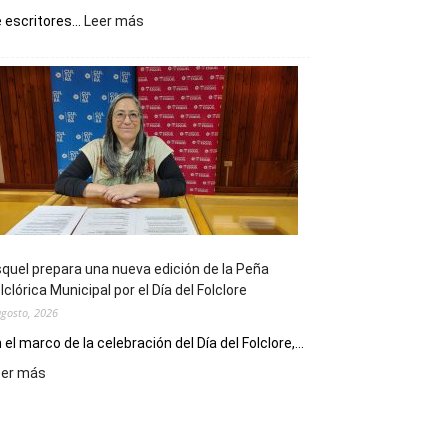
:
 escritores...
Leer más
La
Biblioteca
Municipal
celebra
sus
90
años
con
un
Conversatorio
de
quel prepara una nueva edición de la Peña
Escritores
lclórica Municipal por el Día del Folclore
Locales
agosto, 2026
 el marco de la celebración del Día del Folclore,...
:
eer más
Esquel
prepara
una