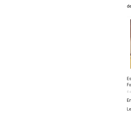
de
Es
Fo
6 
En
L