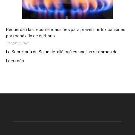
la
provincia
Recuerdan las recomendaciones para prevenir intoxicaciones
por monóxido de carbono
10 agosto, 2026
La Secretaría de Salud detalló cuáles son los síntomas de...
:
Leer más
Recuerdan
las
recomendaciones
para
prevenir
intoxicaciones
por
monóxido
de
carbono