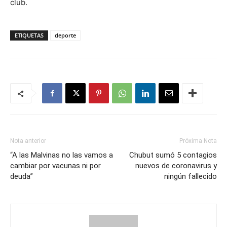
club.
ETIQUETAS
deporte
Nota anterior
Próxima Nota
“A las Malvinas no las vamos a
Chubut sumó 5 contagios
cambiar por vacunas ni por
nuevos de coronavirus y
deuda”
ningún fallecido