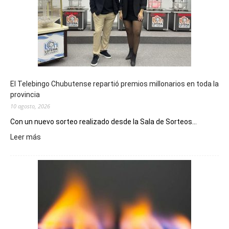
El Telebingo Chubutense repartió premios millonarios en toda la
provincia
10 agosto, 2026
Con un nuevo sorteo realizado desde la Sala de Sorteos...
:
Leer más
El
Telebingo
Chubutense
repartió
premios
millonarios
en
toda