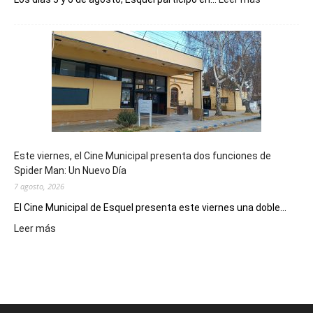
Esquel
mostró
su
potencial
como
destino
de
reuniones
y
eventos
Este viernes, el Cine Municipal presenta dos funciones de
deportivos
Spider Man: Un Nuevo Día
7 agosto, 2026
El Cine Municipal de Esquel presenta este viernes una doble...
:
Leer más
Este
viernes,
el
Cine
Municipal