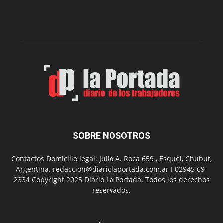
presenta
dos
funciones
de
Spider
Man:
Un
Nuevo
Día
SOBRE NOSOTROS
Contactos Domicilio legal: Julio A. Roca 659 , Esquel, Chubut,
Argentina. redaccion@diariolaportada.com.ar I 02945 69-
2334 Copyright 2025 Diario La Portada. Todos los derechos
reservados.