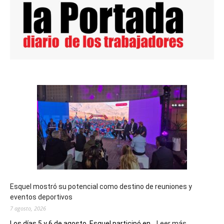
Esquel mostró su potencial como destino de reuniones y
eventos deportivos
7 agosto, 2026
:
Los días 5 y 6 de agosto, Esquel participó en...
Leer más