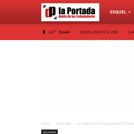
Diario
ESQUEL
C
-2.2
JUEVES, AGOSTO 6, 2026
CLA
Esquel
La
Portada
Inicio
Sociedad
Se realizó el Conversatorio “Comu
Sociedad