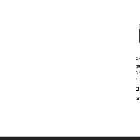
Pr
gi
N
5 
El
pr