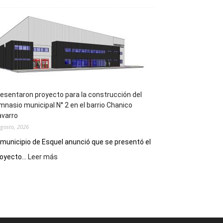
la
Receta
Digital
en
los
hospitales
esentaron proyecto para la construcción del
mnasio municipal N° 2 en el barrio Chanico
avarro
agosto, 2026
 municipio de Esquel anunció que se presentó el
:
oyecto...
Leer más
Presentaron
proyecto
para
la
construcción
del