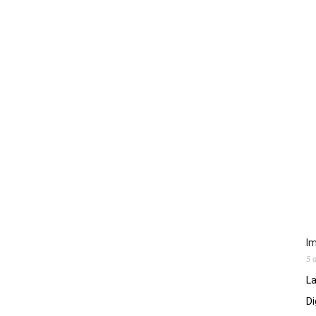
Im
5 
La
Di