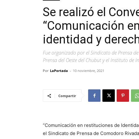
Se realizó el Conv
“Comunicación en 
identidad y dere
Fue organizado por el Sindicato de Prensa d
Prensa del Oeste del Chubut y el Instituto de I
Por
LaPortada
-
10 noviembre, 2021
Compartir
“Comunicación en restituciones de Identid
el Sindicato de Prensa de Comodoro Rivadav