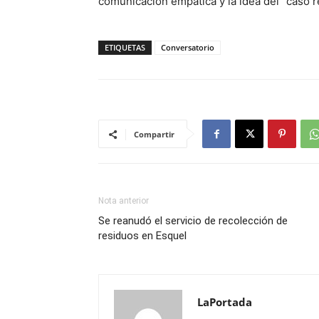
comunicación empática y la idea del “caso r
ETIQUETAS
Conversatorio
Compartir
Nota anterior
Se reanudó el servicio de recolección de
residuos en Esquel
LaPortada