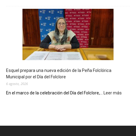
La
Biblioteca
Municipal
celebra
sus
90
años
con
un
Conversatorio
de
Esquel prepara una nueva edición de la Peña Folclórica
Escritores
Municipal por el Día del Folclore
Locales
6 agosto, 2026
:
En el marco de la celebración del Día del Folclore,...
Leer más
Esquel
prepar
una
nueva
edición
de