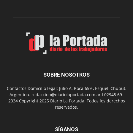
la
Peña
Folclór
Municip
por
el
Día
del
Folclor
SOBRE NOSOTROS
Contactos Domicilio legal: Julio A. Roca 659 , Esquel, Chubut,
Argentina. redaccion@diariolaportada.com.ar I 02945 69-
2334 Copyright 2025 Diario La Portada. Todos los derechos
reservados.
SÍGANOS