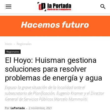
Diario
La
Inicio
Regionales
Portada
Regionales
El Hoyo: Huisman gestiona
soluciones para resolver
problemas de energía y agua
Expuso la grave situación de la localidad ante el
subsecretario de Planificación, Eugenio Kramer y el Director
General de Servicios Públicos Marcelo Mammoliti.
Por
LaPortada
-
2 noviembre, 2021